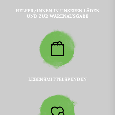
HELFER/INNEN IN UNSEREN LÄDEN
UND ZUR WARENAUSGABE
LEBENSMITTELSPENDEN