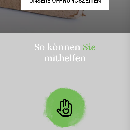
UNSERE ÖFFNUNGSZEITEN
So können
Sie
mithelfen